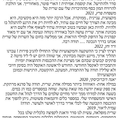
סדר ולהתייעל. את קוסמת אמיתית ! הארי פוטר, מאחורייך. אני הולכת
להרוויח המון כסף מההיכרות שלי עם שרית טל
משפחת פרץ, 2021
מקצועית, עניינית , ממוקדת. אבל הרבה יותר מזה היא מקשיבה, היא
מבינה את הצורך של חיים עם עתיד, לא לחיות רק את הרגע להתגלגל בו
ולהיות. להיות כאן ועכשיו בטוב ושיהיה עתיד לשאוף אליו ולשם היא
מכוונת אותך. שרית עושה הכל באווירה נינוחה ונעימה אך עם יד מאוד
קפדנית על הדופק למילוי הוראות. אני ממליצה בחום על השרות של שרית
אנחנו בדרך הנכונה …. תודה רבה.
ורד וחן, 2022
רציתי לציין כי ההשקעה והמקצועיות שלך התחילו להניב פירות ! עברנו
תהליך ארוך, מייגע וקשה מבחינתי, אך שווה! היום יש לי ליד מיטה 2
פתקים קבועים שבהם אני מציינת את ההכנסות וההוצאות יומיות
והתמכרתי לאקסל החודשי. החודש לראשונה האקסל היה בסימן חיובי
ולא שלילי! תודה על ההתמדה, המעקב, ההקשבה, הרגישות וכמובן
המקצועיות!
יאנה דוברוביסקי, 2020
במילה אחת- וואוווווו! ביותר ממילה אחת, שרית, תודה על סדנא מרתקת.
אין ספק שאת יודעת מה שאת עושה. שוחה במספרים כמו דג במים.
בשעה אחת למדתי ממך יותר מחיים שלמים על הדרך לנהל את החשבון
האישי והמשפחתי שלי. במספר כלים ודוגמאות פשוטות, ניתן להפוך את
ההכנסה הקבועה שלי לכלי אדיר בדרך לאושר ולעושר. תודה!
עמית ליאור, 2019
שרית מופלאה, עשית לנו סדר ודאגת לקפיצה כלכלית שלנו בכל
התחומים- ביטוחים, השקעות, התנהלות כלכלית ותקציב המשפחה, פנסיה