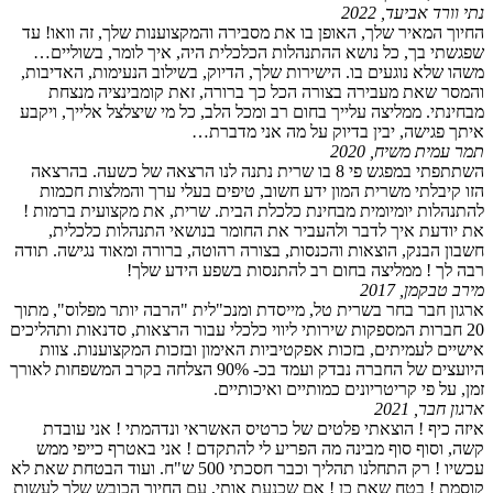
נתי וורד אביעד, 2022
החיוך המאיר שלך, האופן בו את מסבירה והמקצוענות שלך, זה וואו! עד
שפגשתי בך, כל נושא ההתנהלות הכלכלית היה, איך לומר, בשוליים…
משהו שלא נוגעים בו. הישירות שלך, הדיוק, בשילוב הנעימות, האדיבות,
והמסר שאת מעבירה בצורה הכל כך ברורה, זאת קומבינציה מנצחת
מבחינתי. ממליצה עלייך בחום רב ומכל הלב, כל מי שיצלצל אלייך, ויקבע
איתך פגישה, יבין בדיוק על מה אני מדברת…
תמר עמית משיח, 2020
השתתפתי במפגש פי 8 בו שרית נתנה לנו הרצאה של כשעה. בהרצאה
הזו קיבלתי משרית המון ידע חשוב, טיפים בעלי ערך והמלצות חכמות
להתנהלות יומיומית מבחינת כלכלת הבית. שרית, את מקצועית ברמות !
את יודעת איך לדבר ולהעביר את החומר בנושאי התנהלות כלכלית,
חשבון הבנק, הוצאות והכנסות, בצורה רהוטה, ברורה ומאוד נגישה. תודה
רבה לך ! ממליצה בחום רב להתנסות בשפע הידע שלך!
מירב טבקמן, 2017
ארגון חבר בחר בשרית טל, מייסדת ומנכ"לית "הרבה יותר מפלוס", מתוך
20 חברות המספקות שירותי ליווי כלכלי עבור הרצאות, סדנאות ותהליכים
אישיים לעמיתים, בזכות אפקטיביות האימון ובזכות המקצוענות. צוות
היועצים של החברה נבדק ועמד בכ- 90% הצלחה בקרב המשפחות לאורך
זמן, על פי קריטריונים כמותיים ואיכותיים.
ארגון חבר, 2021
איזה כיף ! הוצאתי פלטים של כרטיס האשראי ונדהמתי ! אני עובדת
קשה, וסוף סוף מבינה מה הפריע לי להתקדם ! אני באטרף כייפי ממש
עכשיו ! רק התחלנו תהליך וכבר חסכתי 500 ש"ח. ועוד הבטחת שאת לא
קוסמת ! בטח שאת כן ! אם שכנעת אותי, עם החיוך הכובש שלך לעשות