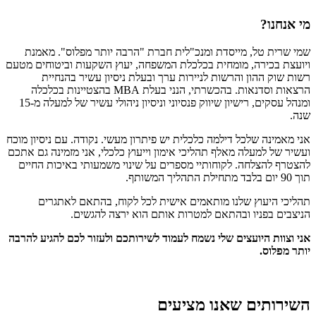
מי אנחנו?
שמי שרית טל, מייסדת ומנכ"לית חברת "הרבה יותר מפלוס". מ
אמנת
ויועצת בכירה, מומחית בכלכלת המשפחה, יעוץ השקעות וביטוחים מטעם
רשות שוק ההון והרשות לניירות ערך ובעלת ניסיון עשיר בהנחיית
הרצאות וסדנאות.
בהכשרתי, הנני בעלת MBA בהצטיינות בכלכלה
ומנהל עסקים, רישיון שיווק פנסיוני וניסיון ניהולי עשיר של למעלה מ-15
שנה.
אני מאמינה שלכל דילמה כלכלית יש פיתרון מעשי. נקודה.
עם ניסיון מוכח
ועשיר של למעלה מאלף תהליכי אימון וייעוץ כלכלי, אני מזמינה גם אתכם
להצטרף להצלחה.
לקוחותיי מספרים על שינוי משמעותי באיכות החיים
תוך 90 יום בלבד מתחילת התהליך המשותף.
תהליכי היעוץ שלנו מותאמים אישית לכל לקוח, בהתאם לאתגרים
הניצבים בפניו ובהתאם למטרות אותם הוא ירצה להגשים.
אני וצוות היועצים שלי נשמח לעמוד לשירותכם ולעזור לכם להגיע להרבה
יותר מפלוס.
השירותים שאנו מציעים