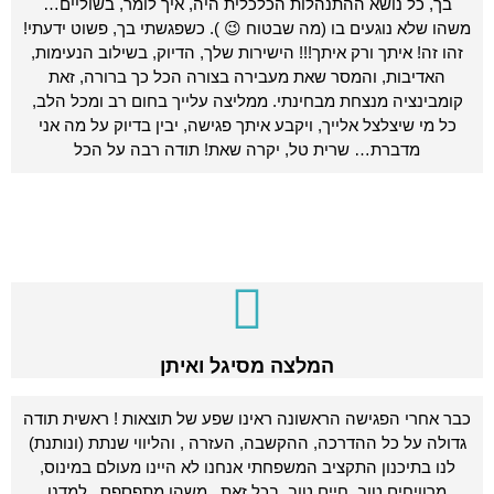
בך, כל נושא ההתנהלות הכלכלית היה, איך לומר, בשוליים…
משהו שלא נוגעים בו (מה שבטוח 😉 ). כשפגשתי בך, פשוט ידעתי!
זהו זה! איתך ורק איתך!!! הישירות שלך, הדיוק, בשילוב הנעימות,
האדיבות, והמסר שאת מעבירה בצורה הכל כך ברורה, זאת
קומבינציה מנצחת מבחינתי. ממליצה עלייך בחום רב ומכל הלב,
כל מי שיצלצל אלייך, ויקבע איתך פגישה, יבין בדיוק על מה אני
מדברת… שרית טל, יקרה שאת! תודה רבה על הכל
המלצה מסיגל ואיתן
כבר אחרי הפגישה הראשונה ראינו שפע של תוצאות ! ראשית תודה
גדולה על כל ההדרכה, ההקשבה, העזרה , והליווי שנתת (ונותנת)
לנו בתיכנון התקציב המשפחתי אנחנו לא היינו מעולם במינוס,
מרוויחים טוב, חיים טוב, בכל זאת.. משהו מתפספס.. למדנו