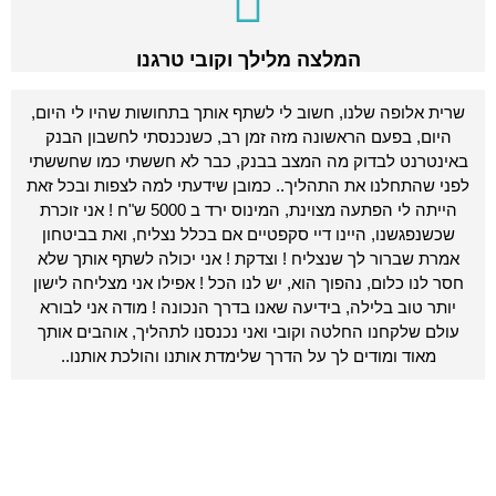
המלצה מלילך וקובי טרגנו
שרית אלופה שלנו, חשוב לי לשתף אותך בתחושות שהיו לי היום,
היום, בפעם הראשונה מזה זמן רב, כשנכנסתי לחשבון הבנק
באינטרנט לבדוק מה המצב בבנק, כבר לא חששתי כמו שחששתי
לפני שהתחלנו את התהליך.. כמובן שידעתי למה לצפות ובכל זאת
הייתה לי הפתעה מצוינת, המינוס ירד ב 5000 ש"ח ! אני זוכרת
שכשנפגשנו, היינו דיי סקפטיים אם בכלל נצליח, ואת בביטחון
אמרת שברור לך שנצליח ! וצדקת ! אני יכולה לשתף אותך שלא
חסר לנו כלום, נהפוך הוא, יש לנו הכל ! אפילו אני מצליחה לישון
יותר טוב בלילה, בידיעה שאנו בדרך הנכונה ! מודה אני לבורא
עולם שלקחנו החלטה וקובי ואני נכנסנו לתהליך, אוהבים אותך
מאוד ומודים לך על הדרך שלימדת אותנו והולכת אותנו..