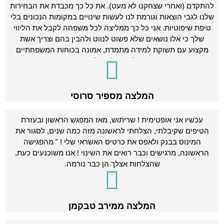
להתקדם (ואחרי שצחקנו לא מעט). את כל כך מכבדת את הבחירות
שלנו לגבי הוצאות וגורמת לנו לעשות שינויים במקומות הנכונים בלי
טיפת שיפוטיות. אני כל כך ממליצה לכל משפחה לקבל את הליווי
שלך כי אלו נושאים שלא פשוט לנווט ולהבין בהם וצריך אשת
מקצוע עם תשוקת למידה מתמדת, אמונה בכוחות המשפחתיים
וחיוביות כמו שלך כדי לכוון למקומות הנכונים.
המלצה מספיר סרוסי
עכשיו אני אופטימית ! שריתוש, מאז המפגש הראשון ובעזרת
הטיפים שקיבלתי, הצלחתי לראשונה מזה כמה שנים, לסגור את
המינוס בבנק ולאפס את כרטיס האשראי שלי ! " מהפגישה
הראשונה, מרגישים וכבר רואים את השינוי ! אנו משוכנעים כעת,
שהצלחות אצלך הן כבר נורמה.
המלצה ממירב טבקמן