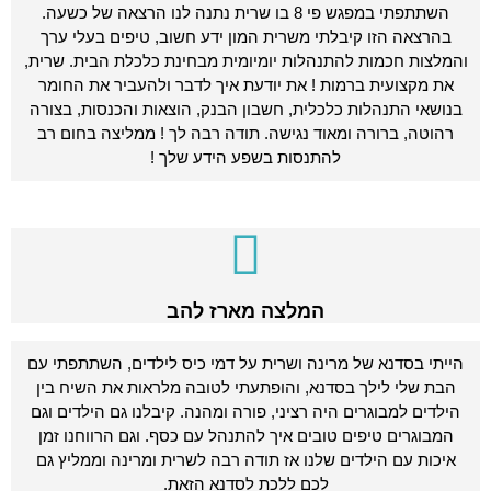
השתתפתי במפגש פי 8 בו שרית נתנה לנו הרצאה של כשעה.
בהרצאה הזו קיבלתי משרית המון ידע חשוב, טיפים בעלי ערך
והמלצות חכמות להתנהלות יומיומית מבחינת כלכלת הבית. שרית,
את מקצועית ברמות ! את יודעת איך לדבר ולהעביר את החומר
בנושאי התנהלות כלכלית, חשבון הבנק, הוצאות והכנסות, בצורה
רהוטה, ברורה ומאוד נגישה. תודה רבה לך ! ממליצה בחום רב
להתנסות בשפע הידע שלך !
המלצה מארז להב
הייתי בסדנא של מרינה ושרית על דמי כיס לילדים, השתתפתי עם
הבת שלי לילך בסדנא, והופתעתי לטובה מלראות את השיח בין
הילדים למבוגרים היה רציני, פורה ומהנה. קיבלנו גם הילדים וגם
המבוגרים טיפים טובים איך להתנהל עם כסף. וגם הרווחנו זמן
איכות עם הילדים שלנו אז תודה רבה לשרית ומרינה וממליץ גם
לכם ללכת לסדנא הזאת.