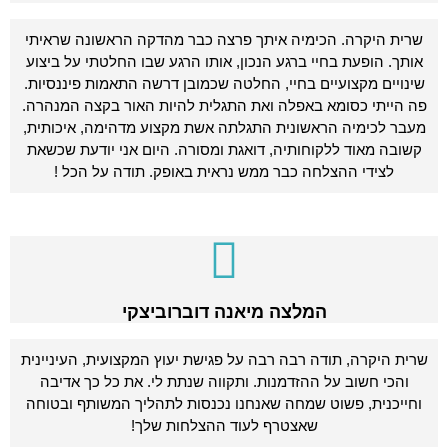
שרית היקרה. הכימיה איתך פרצה כבר מהדקה הראשונה שראיתי
אותך. הופעת בחיי ברגע הנכון, אותו הרגע שבו החלטתי על ביצוע
שינויים מקצועיים בחיי, החלטה שכמובן דרשה התאמות פיננסיות.
פה הייתי כסומא באפלה ואת התגלית להיות האור בקצה המנהרה.
מעבר לכימיה הראשונית התגלתה אשת מקצוע מדהימה, איכותית,
קשובה מאוד ללקוחותיה, דואגת ומסורה. היום אני יודעת שכשאת
לצידי ההצלחה כבר ממש נראית באופק. תודה על הכל !
המלצה מיאנה דוברוביצקי
שרית היקרה, תודה רבה רבה על פגישת יעוץ המקצועית, העיניינית
והכי חשוב על ההזדמנות. ותקווה שנתת לי. את כל כך אדיבה
וחייכנית, פשוט שמחה שאנחנו נכנסות לתהליך המשותף ובטוחה
שאצטרף לעוד ההצלחות שלך!