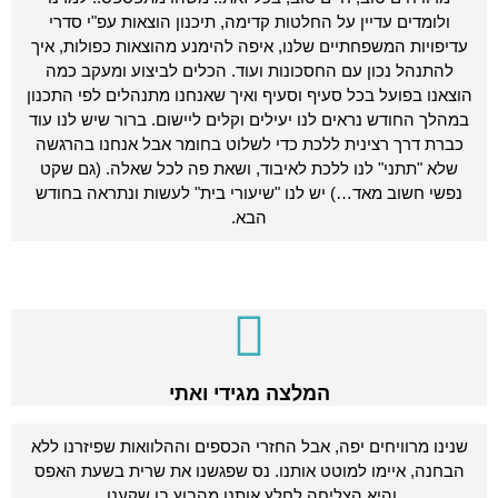
ולומדים עדיין על החלטות קדימה, תיכנון הוצאות עפ"י סדרי
עדיפויות המשפחתיים שלנו, איפה להימנע מהוצאות כפולות, איך
להתנהל נכון עם החסכונות ועוד. הכלים לביצוע ומעקב כמה
הוצאנו בפועל בכל סעיף וסעיף ואיך שאנחנו מתנהלים לפי התכנון
במהלך החודש נראים לנו יעילים וקלים ליישום. ברור שיש לנו עוד
כברת דרך רצינית ללכת כדי לשלוט בחומר אבל אנחנו בהרגשה
שלא "תתני" לנו ללכת לאיבוד, ושאת פה לכל שאלה. (גם שקט
נפשי חשוב מאד…) יש לנו "שיעורי בית" לעשות ונתראה בחודש
הבא.
המלצה מגידי ואתי
שנינו מרוויחים יפה, אבל החזרי הכספים וההלוואות שפיזרנו ללא
הבחנה, איימו למוטט אותנו. נס שפגשנו את שרית בשעת האפס
והיא הצליחה לחלץ אותנו מהבוץ בו שקענו.