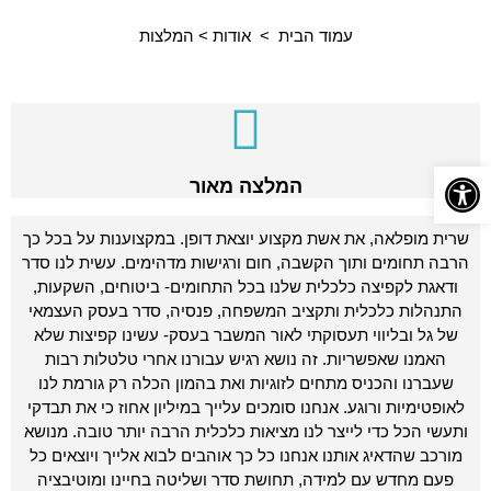
עמוד הבית > אודות > המלצות
פתח סרגל נגישות
המלצה מאור
שרית מופלאה, את אשת מקצוע יוצאת דופן. במקצוענות על בכל כך
הרבה תחומים ותוך הקשבה, חום ורגישות מדהימים. עשית לנו סדר
ודאגת לקפיצה כלכלית שלנו בכל התחומים- ביטוחים, השקעות,
התנהלות כלכלית ותקציב המשפחה, פנסיה, סדר בעסק העצמאי
של גל ובליווי תעסוקתי לאור המשבר בעסק- עשינו קפיצות שלא
האמנו שאפשריות. זה נושא רגיש עבורנו אחרי טלטלות רבות
שעברנו והכניס מתחים לזוגיות ואת בהמון הכלה רק גורמת לנו
לאופטימיות ורוגע. אנחנו סומכים עלייך במיליון אחוז כי את תבדקי
ותעשי הכל כדי לייצר לנו מציאות כלכלית הרבה יותר טובה. מנושא
מורכב שהדאיג אותנו אנחנו כל כך אוהבים לבוא אלייך ויוצאים כל
פעם מחדש עם למידה, תחושת סדר ושליטה בחיינו ומוטיבציה