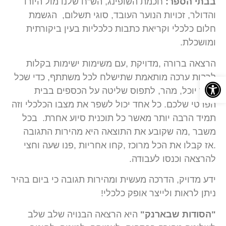
בבתי הספר:
חכמת השופינג, הש"ח שלנו מול היורו
והדולר, זכויות הנוער העובד, סוגי תשלום, הגשמת
חלום כלכלי וקריאת כתבות כלכליות בעין ביקורתית
ומושכלת.
הרצאה ברורה ,מדויקת ,עם משימות ישימות בקלות
לרבות ערכה מותאמת שתישלח לכל משתתף, כדי שכל
פתח סרגל נגישות
אחד יוכל, מהר, לתפוס שליטה על הכספים בבית
הפרטי שלכם. כל אחד יכול לשפר את מצבו הכלכלי וזה
תמיד הרבה יותר מאשר כל תוכנית סיוע אחרת. בכל
משבר ,מה שקובע את התוצאה היא מהירות התגובה
.אז קבלו את הכל מרוכז ,קחו אחריות ,פנו שעה וחצי
להרצאה וכנסו לעבודה.
ידע מדויק, הדרכה מעשית ומהירות תגובה כי ביום בהיר
ניתן לראות ולייצר אופק כלכלי!
"הסודות שבארנק"
היא הרצאה הבנויה שלב שלב