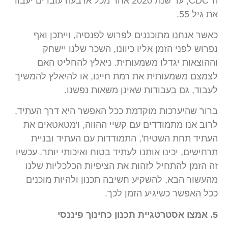
ה־CDC, עד שנת 2020 אחד מכל ארבעה עובדים יעבור
את גיל 55.
כאשר אנחנו מתוכננים לפרוש לפנסיה, וייתכן ואף
נפרוש לפני הזמן אליו כיוונו, השכר שלנו יישחק
וההוצאות יגדלו משמעותית. ניאלץ להחליט האם
לצמצם משמעותית את רמת חיינו, או להיאלץ להמשיך
לעבוד, גם בעבודות שאינן משאות נפשנו.
ברור שהיערכות מוקדמת ככל האפשר היא דרך העתיד,
לרוב אנו מתמודדים עם קשיי ההווה, ו'מטאטאים את
העתיד תחת השטיח', התמודדות עם העתיד ובניית
תרחישים, יכינו אותנו לעתיד בטוח ואיכותי יותר. עכשיו
זה הזמן להתחיל לזהות את הציפיות הכלכליות שלנו
מהעשור הבא, להשקיע חשיבה תכנון ולהיות מוכנים
ככל האפשר כשיגיע הזמן לכך.
5. אמצו אסטרטגיית תכנון כחינוך פיננסי