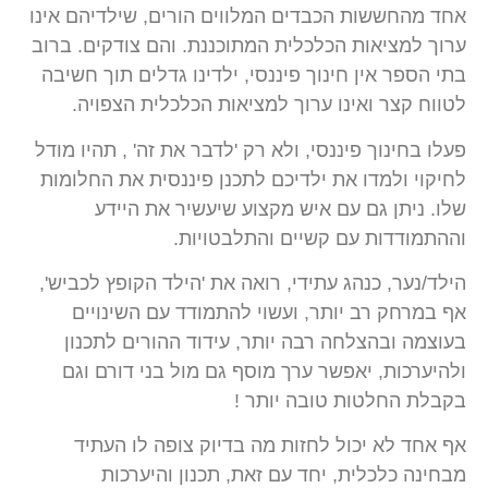
אחד מהחששות הכבדים המלווים הורים, שילדיהם אינו
ערוך למציאות הכלכלית המתוכננת. והם צודקים. ברוב
בתי הספר אין חינוך פיננסי, ילדינו גדלים תוך חשיבה
לטווח קצר ואינו ערוך למציאות הכלכלית הצפויה.
פעלו בחינוך פיננסי, ולא רק 'לדבר את זה' , תהיו מודל
לחיקוי ולמדו את ילדיכם לתכנן פיננסית את החלומות
שלו. ניתן גם עם איש מקצוע שיעשיר את היידע
וההתמודדות עם קשיים והתלבטויות.
הילד/נער, כנהג עתידי, רואה את 'הילד הקופץ לכביש',
אף במרחק רב יותר, ועשוי להתמודד עם השינויים
בעוצמה ובהצלחה רבה יותר, עידוד ההורים לתכנון
ולהיערכות, יאפשר ערך מוסף גם מול בני דורם וגם
בקבלת החלטות טובה יותר !
אף אחד לא יכול לחזות מה בדיוק צופה לו העתיד
מבחינה כלכלית, יחד עם זאת, תכנון והיערכות